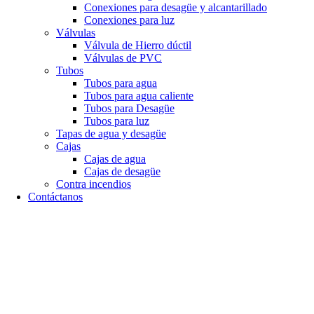
Conexiones para desagüe y alcantarillado
Conexiones para luz
Válvulas
Válvula de Hierro dúctil
Válvulas de PVC
Tubos
Tubos para agua
Tubos para agua caliente
Tubos para Desagüe
Tubos para luz
Tapas de agua y desagüe
Cajas
Cajas de agua
Cajas de desagüe
Contra incendios
Contáctanos