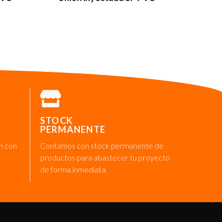
STOCK
PERMANENTE
n con
Contamos con stock permanente de
productos para abastecer tu proyecto
de forma inmediata.