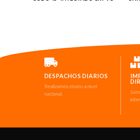
DESPACHOS DIARIOS
IM
DI
Realizamos envíos a nivel
Somo
nacional.
inte