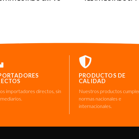
PORTADORES
PRODUCTOS DE
RECTOS
CALIDAD
s importadores directos, sin
Nuestros productos cumple
rmediarios.
normas nacionales e
internacionales.