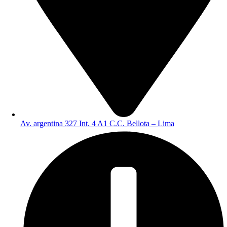
Av. argentina 327 Int. 4 A1 C.C. Bellota – Lima