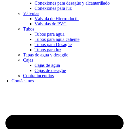
Conexiones para desagüe y alcantarillado
Conexiones para luz
Válvulas
Válvula de Hierro dúctil
Válvulas de PVC
Tubos
Tubos para agua
Tubos para agua caliente
Tubos para Desagüe
Tubos para luz
Tapas de agua y desagüe
Cajas
Cajas de agua
Cajas de desagüe
Contra incendios
Contáctanos