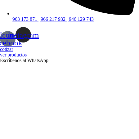
963 173 871 | 966 217 932 | 946 129 743
Icon-
Instagram
acebook
cotizar
ver productos
Escríbenos al WhatsApp