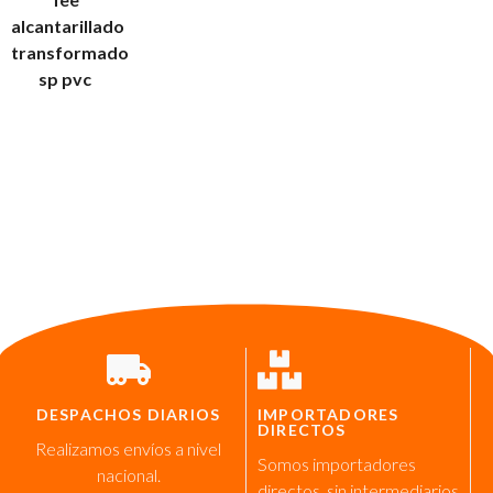
alcantarillado
transformado
sp pvc
DESPACHOS DIARIOS
IMPORTADORES
DIRECTOS
Realizamos envíos a nivel
Somos importadores
nacional.
directos, sin intermediarios.