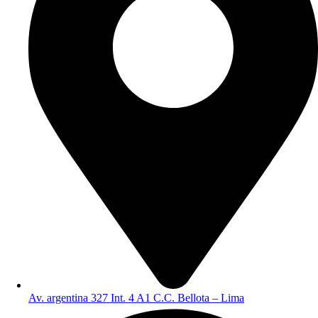
Av. argentina 327 Int. 4 A1 C.C. Bellota – Lima