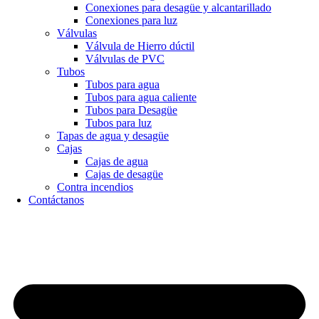
Conexiones para desagüe y alcantarillado
Conexiones para luz
Válvulas
Válvula de Hierro dúctil
Válvulas de PVC
Tubos
Tubos para agua
Tubos para agua caliente
Tubos para Desagüe
Tubos para luz
Tapas de agua y desagüe
Cajas
Cajas de agua
Cajas de desagüe
Contra incendios
Contáctanos