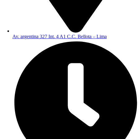
Av. argentina 327 Int. 4 A1 C.C. Bellota – Lima