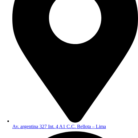
Av. argentina 327 Int. 4 A1 C.C. Bellota – Lima