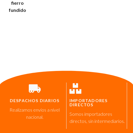
fierro
fundido
DESPACHOS DIARIOS
IMPORTADORES
DIRECTOS
Realizamos envíos a nivel
Somos importadores
nacional.
directos, sin intermediarios.