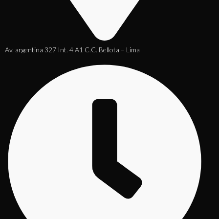
Av. argentina 327 Int. 4 A1 C.C. Bellota – Lima